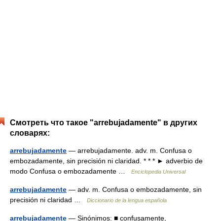
Смотреть что такое "arrebujadamente" в других
словарях:
arrebujadamente
— arrebujadamente. adv. m. Confusa o
embozadamente, sin precisión ni claridad. * * * ► adverbio de
modo Confusa o embozadamente …
Enciclopedia Universal
arrebujadamente
— adv. m. Confusa o embozadamente, sin
precisión ni claridad …
Diccionario de la lengua española
arrebujadamente
— Sinónimos: ■ confusamente,